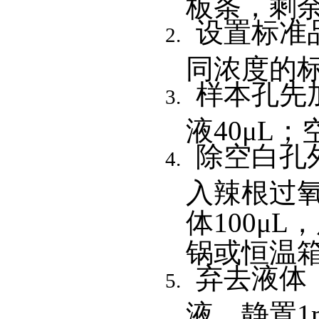
板条，剩
设置标准
同浓度的标
样本孔先
液40μL
除空白孔
入辣根过氧
体100μ
锅或恒温箱
弃去液体
液，静置1