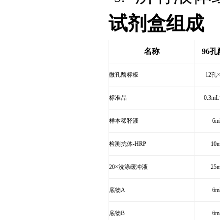
试剂盒组成
名称
96
孔
微孔酶标板
12
孔
标准品
0.3mL
样本稀释液
6m
检测抗体-HRP
10
20
×洗涤缓冲液
25
底物A
6m
底物B
6m