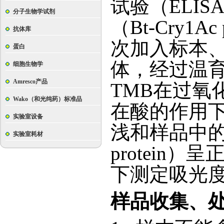
试验（ELIS
分子生物学试剂
（Bt-Cry1
抗体库
次加入标本、
蛋白
体，经过温育
细胞生物学
Amresco产品
TMB在过氧
Wako（和光纯药）标准品
在酸的作用下
实验室设备
浅和样品中的Bt
实验室耗材
protein）呈
正
下测定吸光度
样品收集、