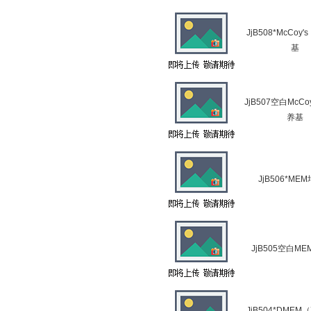
JjB508*McCoy
基
JjB507空白McCo
养基
JjB506*ME
JjB505空白M
JjB504*DME