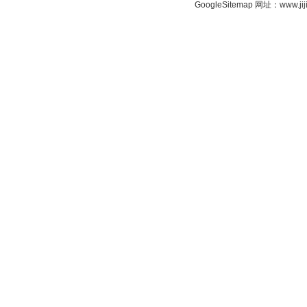
GoogleSitemap
网址：www.jij