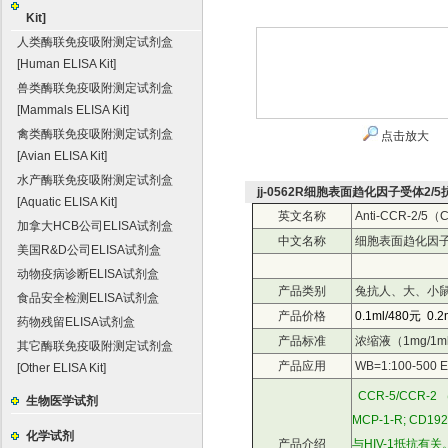
Kit]
人类酶联免疫吸附测定试剂盒
[Human ELISA Kit]
兽类酶联免疫吸附测定试剂盒
[Mammals ELISA Kit]
禽类酶联免疫吸附测定试剂盒
点击放大
[Avian ELISA Kit]
水产酶联免疫吸附测定试剂盒
jj-0562R细胞表面趋化因子受体2/5
[Aquatic ELISA Kit]
英文名称
Anti-CCR-2/5（CC
加拿大HCB公司ELISA试剂盒
中文名称
细胞表面趋化因子
美国R&D公司ELISA试剂盒
动物疫病诊断ELISA试剂盒
产品类别
兔抗人、大、小鼠
食品安全检测ELISA试剂盒
产品价格
0.1ml/480元 0.
药物残留ELISA试剂盒
产品标准
浓缩液（1mg/1
其它酶联免疫吸附测定试剂盒
产品应用
WB=1:100-500 El
[Other ELISA Kit]
CCR-5/CCR-2 （C-C
生物医学试剂
MCP-1-R; 
化学试剂
产品介绍
与HIV-1抵抗