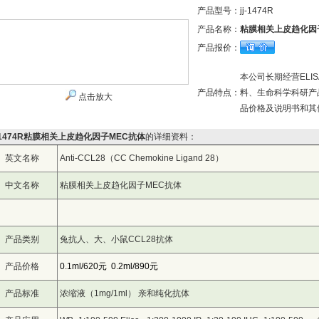
产品型号：
jj-1474R
产品名称：
粘膜相关上皮趋化因
产品报价：
本公司长期经营EL
产品特点：
料、生命科学科研产
点击放大
品价格及说明书和其
j-1474R粘膜相关上皮趋化因子MEC抗体
的详细资料：
英文名称
Anti-CCL28（CC Chemokine Ligand 28）
中文名称
粘膜相关上皮趋化因子MEC抗体
产品类别
兔抗人、大、小鼠CCL28抗体
产品价格
0.1ml/620元 0.2ml/890元
产品标准
浓缩液（1mg/1ml） 亲和纯化抗体