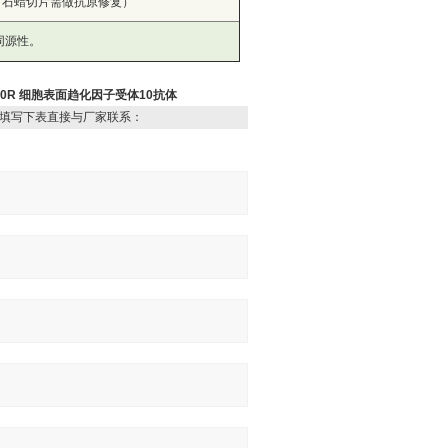
00-500 （石蜡切片需做抗原修复）
的同源性。
1710R 细胞表面趋化因子受体10抗体
填写下表直接与厂家联系：