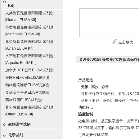
Kit]
人类酶联免疫吸附测定试剂盒
[Human ELISA Kit]
兽类酶联免疫吸附测定试剂盒
[Mammals ELISA Kit]
禽类酶联免疫吸附测定试剂盒
点击放大
[Avian ELISA Kit]
水产酶联免疫吸附测定试剂盒
DW-60W156海尔-60°C超低温保
[Aquatic ELISA Kit]
加拿大HCB公司ELISA试剂盒
美国R&D公司ELISA试剂盒
产品用途
动物疫病诊断ELISA试剂盒
无氟 高效 静音
食品安全检测ELISA试剂盒
可用于保存生物材料、血浆以及特
药物残留ELISA试剂盒
适用于血站、医院、防疫站、电子
其它酶联免疫吸附测定试剂盒
功能特点
[Other ELISA Kit]
温度控制
微电脑控制，温度数字显示，调节单位为
生物医学试剂
25℃环境温度下，箱内温度可调至-7
可设定开停机温差。
化学试剂