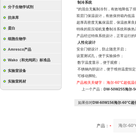
制冷系统
分子生物学试剂
*的混合无氟制冷剂，有效地降低了
双层门保温设计，有效保持箱内低温
抗体库
超厚高密度无氟保温层，保温效果良
蛋白
特殊的双压缩机复叠制冷系统和换热
产品经过特殊系统设计，正常运行的
细胞生物学
人性化设计
安全门锁设计，防止随意开启；
Amresco产品
设置测试孔，便于实验操作；
Wako（和光纯药）标准品
数字温度显示，便于观察；
不锈钢内胆设计，便于维持温度恒定
实验室设备
可移动脚轮。
实验室耗材
产品相关关键字：
海尔-60°C超低
上一个产品：
DW-50W255海尔
如果你对
DW-60W156海尔-60°
产品：