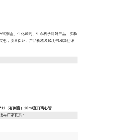
ISA试剂盒、生化试剂、生命科学科研产品、实验
实惠，质量保证。产品价格及说明书和其他详
。
9-711（有刻度）10ml直口离心管
接与厂家联系：