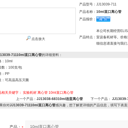
产品型号：
JJ13039-711
产品名称：
10ml直口离心管
产品报价：
本公司长期经营EL
产品特点：
室设备耗材等。价格
点击放大
细信息请直接与我们
J13039-71110ml直口离心管
的详细资料：
：10ml
装数：100支/包
料：PP
性：可高温高压灭菌
品相关关键字：
实验耗材
离心管
10ml直口离心管
上一个产品：
JJ13038-68310ml连盖离心管
下一个产品：
JJ1303
果你对
JJ13039-71110ml直口离心管
感兴趣，想了解更详细的产品信息，填写下表直
产品：