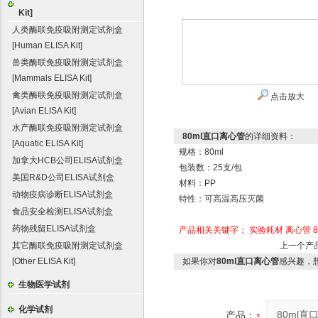
Kit]
人类酶联免疫吸附测定试剂盒
[Human ELISA Kit]
兽类酶联免疫吸附测定试剂盒
[Mammals ELISA Kit]
禽类酶联免疫吸附测定试剂盒
点击放大
[Avian ELISA Kit]
水产酶联免疫吸附测定试剂盒
80ml直口离心管
的详细资料：
[Aquatic ELISA Kit]
规格：80ml
加拿大HCB公司ELISA试剂盒
包装数：25支/包
美国R&D公司ELISA试剂盒
材料：PP
动物疫病诊断ELISA试剂盒
特性：可高温高压灭菌
食品安全检测ELISA试剂盒
药物残留ELISA试剂盒
产品相关关键字：
实验耗材
离心管
其它酶联免疫吸附测定试剂盒
上一个产
[Other ELISA Kit]
如果你对
80ml直口离心管
感兴趣，
生物医学试剂
化学试剂
产品：