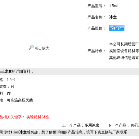
产品型号：
1.5ml
产品名称：
冰盒
产品报价：
本公司长期经营E
点击放大
产品特点：
实验室设备耗材等
其他详细信息请直
.5ml冰盒
的详细资料：
格：1.5ml
装数：只
料：PP
性：可高温高压灭菌
品相关关键字：
实验耗材
冰盒
上一个产品：
多用冰盒
下一个产品：
96
果你对
1.5ml冰盒
感兴趣，想了解更详细的产品信息，填写下表直接与厂家联系：