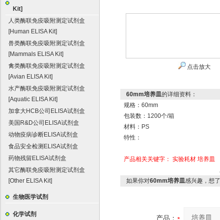
Kit]
人类酶联免疫吸附测定试剂盒
[Human ELISA Kit]
兽类酶联免疫吸附测定试剂盒
[Mammals ELISA Kit]
禽类酶联免疫吸附测定试剂盒
点击放大
[Avian ELISA Kit]
水产酶联免疫吸附测定试剂盒
60mm培养皿
的详细资料：
[Aquatic ELISA Kit]
规格：60mm
加拿大HCB公司ELISA试剂盒
包装数：1200个/箱
美国R&D公司ELISA试剂盒
材料：PS
动物疫病诊断ELISA试剂盒
特性：
食品安全检测ELISA试剂盒
药物残留ELISA试剂盒
产品相关关键字：
实验耗材
培养皿
其它酶联免疫吸附测定试剂盒
[Other ELISA Kit]
如果你对
60mm培养皿
感兴趣，想
生物医学试剂
化学试剂
产品：