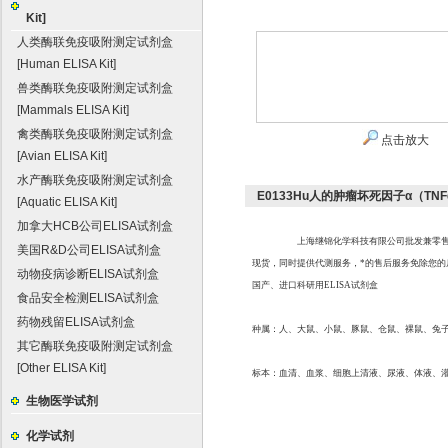
Kit]
人类酶联免疫吸附测定试剂盒
[Human ELISA Kit]
兽类酶联免疫吸附测定试剂盒
[Mammals ELISA Kit]
禽类酶联免疫吸附测定试剂盒
点击放大
[Avian ELISA Kit]
水产酶联免疫吸附测定试剂盒
E0133Hu人的肿瘤坏死因子α（T
[Aquatic ELISA Kit]
加拿大HCB公司ELISA试剂盒
上海继锦化学科技有限公司批发兼零
美国R&D公司ELISA试剂盒
现货，同时提供代测服务，*的售后服务免除您的
动物疫病诊断ELISA试剂盒
国产、进口科研用
ELISA
试剂盒
食品安全检测ELISA试剂盒
药物残留ELISA试剂盒
种属：人、大鼠、小鼠、豚鼠、仓鼠、裸鼠、兔
其它酶联免疫吸附测定试剂盒
[Other ELISA Kit]
标本：血清、血浆、细胞上清液、尿液、体液、
生物医学试剂
化学试剂