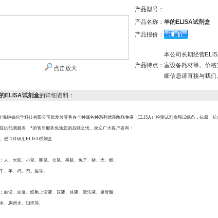
产品型号：
产品名称：
羊的ELISA试剂盒
产品报价：
本公司长期经营EL
产品特点：
室设备耗材等。价格
点击放大
细信息请直接与我们
的ELISA试剂盒
的详细资料：
上海继锦化学科技有限公司批发兼零售各个种属各种系列优质酶联免疫（
ELISA
）检测试剂盒和试纸条，抗原、抗
提供代测服务，*的售后服务免除您的后顾之忧，欢迎广大客户咨询！
、进口科研用
ELISA
试剂盒
：人、大鼠、小鼠、豚鼠、仓鼠、裸鼠、兔子、猪、犬、猴、
牛、羊、鸡、鸭、鱼等。
：血清、血浆、细胞上清液、尿液、体液、灌洗液、脑脊髓、
水、胸房水、组织等。