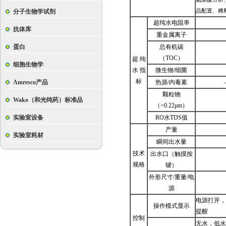
品配置、稀
分子生物学试剂
超纯水电阻率
抗体库
重金属离子
蛋白
总有机碳
（TOC）
超 纯
细胞生物学
水 指
微生物/细菌
标
Amresco产品
热源/内毒素
颗粒物
Wako（和光纯药）标准品
（>0.22μm）
实验室设备
RO水TDS值
产量
实验室耗材
瞬间出水量
技术
出水口（触摸按
规格
键）
外形尺寸/重量/电
源
电源打开，
操作模式显示
提醒
控制
无水，低水