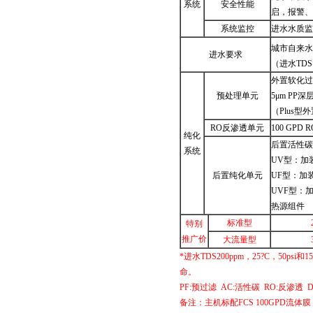
系统
安全性能
启，报警、
系统监控
进水水质监
城市自来水：T
进水要求
（进水TDS
外置软化过
预处理单元
5μm PP
（Plus型
RO反渗透单元
100 GPD
纯化
后置活性碳滤
系统
UV型：加
后置纯化单元
UF型：加装
UVF型：加
热源组件
标准型
特别
推广价
大流量型
*进水TDS200ppm，25?C，50
命。
PF:预过滤 AC:活性碳 RO:反渗透 
备注：主机标配FCS 100GPD流体膜