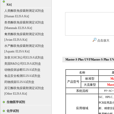
Kit]
人类酶联免疫吸附测定试剂盒
[Human ELISA Kit]
兽类酶联免疫吸附测定试剂盒
[Mammals ELISA Kit]
禽类酶联免疫吸附测定试剂盒
[Avian ELISA Kit]
点击放大
水产酶联免疫吸附测定试剂盒
[Aquatic ELISA Kit]
加拿大HCB公司ELISA试剂盒
Master-S Plus UVFMaster
美国R&D公司ELISA试剂盒
动物疫病诊断ELISA试剂盒
名称
食品安全检测ELISA试剂盒
标准型
Ma
产品型号
药物残留ELISA试剂盒
大流量型
Mast
其它酶联免疫吸附测定试剂盒
系统流程
PF+AC+
[Other ELISA Kit]
GC、HPLC、
生物医学试剂
PCR应用及
应用领域
析、精密仪
化学试剂
氨基酸分析