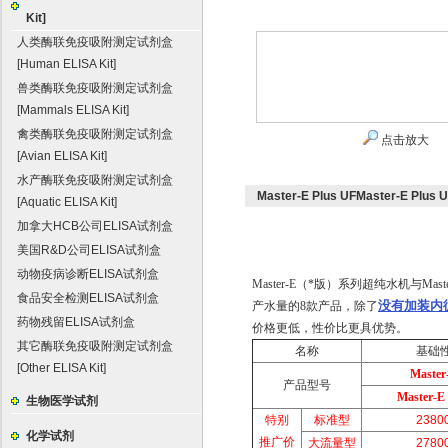
Kit]
人类酶联免疫吸附测定试剂盒
[Human ELISA Kit]
兽类酶联免疫吸附测定试剂盒
[Mammals ELISA Kit]
禽类酶联免疫吸附测定试剂盒
点击放大
[Avian ELISA Kit]
水产酶联免疫吸附测定试剂盒
Master-E Plus UFMaster-
[Aquatic ELISA Kit]
加拿大HCB公司ELISA试剂盒
美国R&D公司ELISA试剂盒
动物疫病诊断ELISA试剂盒
Master-E（*版）系列超纯水机与
食品安全检测ELISA试剂盒
没有加装内
产水量的8款产品，除了
药物残留ELISA试剂盒
价格更低，性价比更具优势。
其它酶联免疫吸附测定试剂盒
名称
基础
[Other ELISA Kit]
Master
产品型号
Master-E 
生物医学试剂
特别
标准型
2380
化学试剂
推广价
大流量型
2780