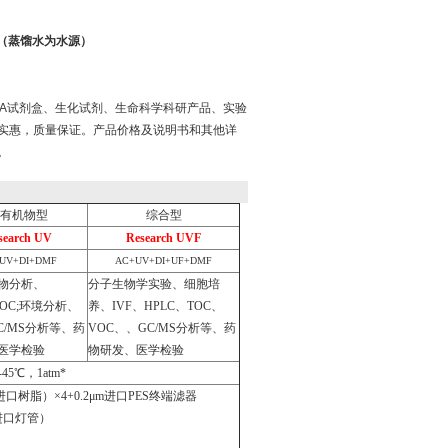
机 （蒸馏水为水源）
ISA试剂盒、生化试剂、生命科学科研产品、实验
实惠，质量保证。产品价格及说明书和其他详
。
有机物型
综合型
search UV
Research UVF
UV+DI+DMF
AC+UV+DI+UF+DMF
物分析、
分子生物学实验、细胞培
TOC;环境分析、
养、IVF、HPLC、TOC、
C/MS分析等、药
VOC、、GC/MS分析等、药
医学检验
物研发、医学检验
℃，1atm*
树脂）×4+0.2μm进口PES终端滤器
进口灯管）