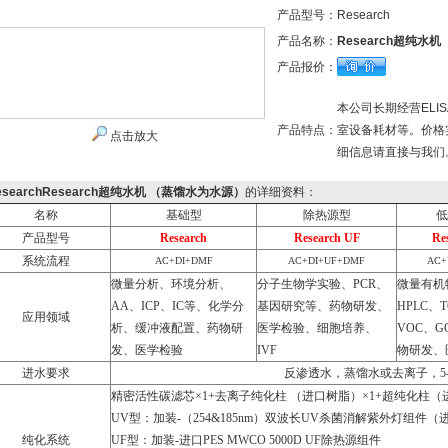
产品型号：
Research
产品名称：
Research超纯水
产品报价：
本公司长期经营EL
产品特点：
室设备耗材等。价格
点击放大
细信息请直接与我们
esearchResearch超纯水机 （蒸馏水为水源）
的详细资料：
名称
基础型
除热源型
低
产品型号
Research
Research UF
Re
系统流程
AC+DI+DMF
AC+DI+UF+DMF
AC+
微量分析、环境分析、
分子生物学实验、PCR、
微量有机
AA、ICP、IC等、化学分
基因研究等、药物研发、
HPLC、
应用领域
析、缓冲液配置、药物研
医学检验、细胞培养、
VOC、G
发、医学检验
IVF
物研发、
进水要求
反渗透水，蒸馏水或去离子，5-45
精密活性碳滤芯×1+去离子纯化柱 （进口树脂）×1+超纯化柱（进口
UV型：加装-（254&185nm）双波长UV杀菌消解紫外灯组件（
纯化系统
UF型：加装-进口PES MWCO 5000D UF除热源组件