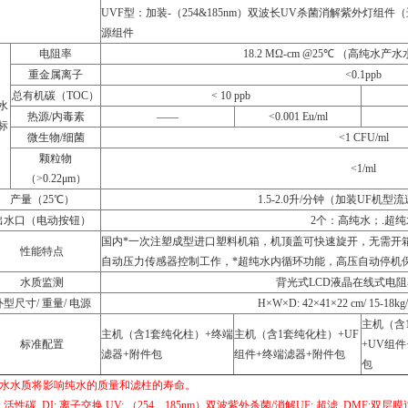
UVF型：加装-（254&185nm）双波长UV杀菌消解紫外灯组件（进
源组件
电阻率
18.2 MΩ-cm @25℃ （高纯水产水
重金属离子
<0.1ppb
总有机碳（TOC）
< 10 ppb
水
热源/内毒素
——
<0.001 Eu/ml
标
微生物/细菌
<1 CFU/ml
颗粒物
<1/ml
（>0.22μm）
产量（25℃）
1.5-2.0升/分钟（加装UF机
出水口（电动按钮）
2个：高纯水；.超纯
国内*一次注塑成型进口塑料机箱，机顶盖可快速旋开，无需开箱
性能特点
自动压力传感器控制工作，*超纯水内循环功能，高压自动停机
水质监测
背光式LCD液晶在线式电
外型尺寸/ 重量/ 电源
H×W×D: 42×41×22 cm/ 15-18k
主机（含
主机（含1套纯化柱）+终端
主机（含1套纯化柱）+UF
标准配置
+UV组
滤器+附件包
组件+终端滤器+附件包
包
进水水质将影响纯水的质量和滤柱的寿命。
: 活性碳 DI: 离子交换 UV: （254、185nm）双波紫外杀菌/消解UF: 超滤 DMF:双层