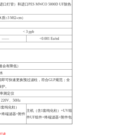
口灯管）和进口PES MWCO 5000D UF除热
水质≥3 MΩ-cm）
< 3 ppb
——
<0.001 Eu/ml
型流速会有降低）
水
即可快速更换预过滤柱，符合GLP规范；全
保护。
阻率测定仪
g/ 220V、50Hz
1套纯化柱）
主机（含1套纯化柱）+UV组
件+终端滤器+附件
件UF组件+终端滤器+附件包
膜过滤