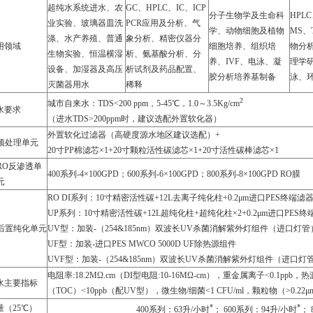
超纯水系统进水、农
GC、HPLC、IC、ICP
分子生物学及生命科
HPLC
业实验、玻璃器皿洗
PCR应用及分析、气
学、动物细胞及植物
MS、
涤、水产养殖、普通
象分析、精密仪器分
用领域
细胞培养、组织培
物分析
生物实验、恒温横湿
析、氨基酸分析、分
养、IVF、电泳、凝
理学
设备、加湿器及高压
析试剂及药品配置、
胶分析培养基制备
泳、
灭菌器用水
稀释
2
城市自来水：TDS<200 ppm，5-45℃，1.0～3.5Kg/cm
水要求
（进水TDS>200ppm时，建议选配外置软化器）
外置软化过滤器（高硬度源水地区建议选配）+
预处理单元
20寸PP棉滤芯×1+20寸颗粒活性碳滤芯×1+20寸活性碳棒滤芯×1
RO反渗透单
400系列-4×100GPD；600系列-6×100GPD；800系列-8×100GPD RO膜
元
RO DI系列：10寸精密活性碳+12L去离子纯化柱+0.2μm进口PES终端滤
UP系列：10寸精密活性碳+12L超纯化柱+超纯化柱×2+0.2μm进口PES
后置纯化单元
UV型：加装-（254&185nm）双波长UV杀菌消解紫外灯组件（进口灯管
UF型：加装-进口PES MWCO 5000D UF除热源组件
UVF型：加装-（254&185nm）双波长UV杀菌消解紫外灯组件（进口灯管）
电阻率:18.2MΩ.cm（DI型电阻:10-16MΩ-cm），重金属离子<0.1ppb，
水主要指标
（TOC）<10ppb（配UV型），微生物/细菌<1 CFU/ml，颗粒物（>0.22μm
*
*
量（25℃）
400系列：63升/小时
； 600系列：94升/小时
； 