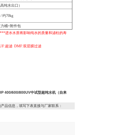
配高纯水出口）
 / 约70kg
压力桶+附件包
.8升。***进水水质将影响纯水的质量和滤柱的寿
 UF:超滤 DMF:双层膜过滤
UP 400/600/800UV中试型超纯水机（自来
的产品信息，填写下表直接与厂家联系：