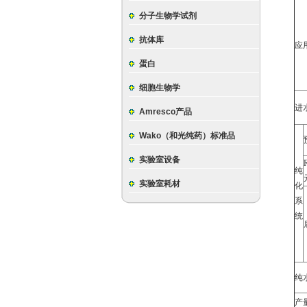
分子生物学试剂
抗体库
应
蛋白
细胞生物学
进
Amresco产品
Wako（和光纯药）标准品
实验室设备
纯
实验室耗材
化
系
统
纯
产