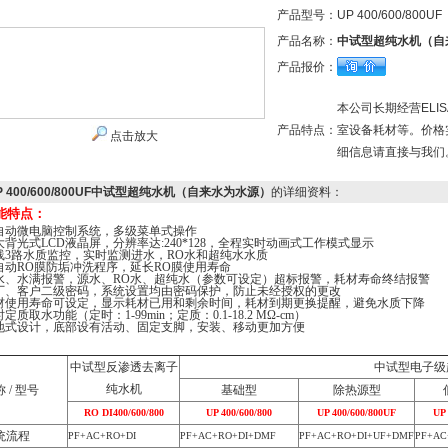
产品型号：
UP 400/600/800UF
产品名称：
中试型超纯水机（自
产品报价：
本公司长期经营EL
产品特点：
室设备耗材等。价格
点击放大
细信息请直接与我们
P 400/600/800UF中试型超纯水机（自来水为水源）
的详细资料：
能特点：
自动微电脑控制系统，多级菜单式操作
大背光式LCD液晶屏，分辨率达:240*128，全程实时动画式工作模式显示
线3路水质监控，实时监测进水，RO水和超纯水水质
自动RO膜防垢冲洗程序，延长RO膜使用寿命
水、水满报警，源水、RO水、超纯水（参数可设定）超标报警，耗材寿命终结报警
厂、客户二级密码，系统设置均由密码保护，防止未经授权的更改
材使用寿命可设定，显示耗材已用和剩余时间，耗材到期更换提醒，避免水质下降
定质取水功能（定时：1-99min；定质：0.1-18.2 MΩ-cm）
地式设计，底部设有活动、固定支脚，安装、移动更加方便
中试型反渗透去离子
中试型电子级
纯水机
 / 型号
基础型
除热源型
RO DI400/600/800
UP 400/600/800
UP 400/600/800UF
UP 
统流程
PF+AC+RO+DI
PF+AC+RO+DI+DMF
PF+AC+RO+DI+UF+DMF
PF+AC