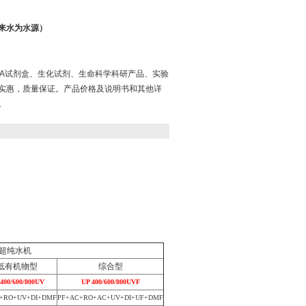
来水为水源）
ISA试剂盒、生化试剂、生命科学科研产品、实验
实惠，质量保证。产品价格及说明书和其他详
。
超纯水机
低有机物型
综合型
400/600/800UV
UP 400/600/800UVF
+RO+UV+DI+DMF
PF+AC+RO+AC+UV+DI+UF+DMF