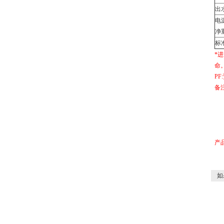
出
电
净
标
*进
命
PF
备注
2
产
如