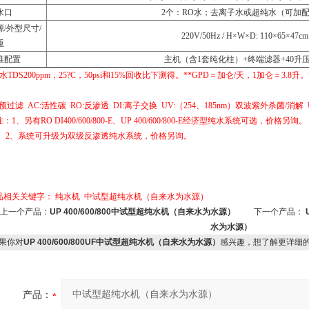
水口
2个：RO水；去离子水或超纯水（可加
源/外型尺寸/
220V/50Hz / H×W×D: 110×65×47cm
重
准配置
主机（含1套纯化柱）+终端滤器+40升
水TDS200ppm，25?C，50psi和15%回收比下测得。**GPD＝加仑/天，1加仑＝3
。
:预过滤 AC:活性碳 RO:反渗透 DI:离子交换 UV:（254、185nm）双波紫外杀菌/消解
：1、另有RO DI400/600/800-E、UP 400/600/800-E经济型纯水系统可选，价格另询。
、系统可升级为双级反渗透纯水系统，价格另询。
品相关关键字：
纯水机
中试型超纯水机（自来水为水源）
上一个产品：
UP 400/600/800中试型超纯水机（自来水为水源）
下一个产品：
水为水源）
果你对
UP 400/600/800UF中试型超纯水机（自来水为水源）
感兴趣，想了解更详细
产品：