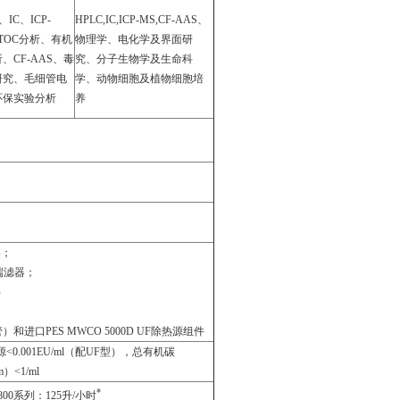
、IC、ICP-
HPLC,IC,ICP-MS,CF-AAS、
TOC分析、有机
物理学、电化学及界面研
、CF-AAS、毒
究、分子生物学及生命科
研究、毛细管电
学、动物细胞及植物细胞培
环保实验分析
养
器；
终端滤器；
）
和进口PES MWCO 5000D UF除热源组件
热源<0.001EU/ml（配UF型），总有机碳
）<1/ml
*
800系列：125升/小时