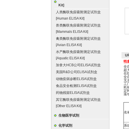
Kit]
人类酶联免疫吸附测定试剂盒
[Human ELISA Kit]
兽类酶联免疫吸附测定试剂盒
[Mammals ELISA Kit]
禽类酶联免疫吸附测定试剂盒
[Avian ELISA Kit]
水产酶联免疫吸附测定试剂盒
U
[Aquatic ELISA Kit]
性
加拿大HCB公司ELISA试剂盒
全
超
美国R&D公司ELISA试剂盒
在
全
动物疫病诊断ELISA试剂盒
无
工
食品安全检测ELISA试剂盒
耗
定时
药物残留ELISA试剂盒
落
其它酶联免疫吸附测定试剂盒
[Other ELISA Kit]
名称
生物医学试剂
化学试剂
系