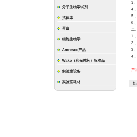
3
分子生物学试剂
4
5
抗体库
6
蛋白
二
1
细胞生物学
2 
3
Amresco产品
4 
Wako（和光纯药）标准品
产
实验室设备
实验室耗材
如