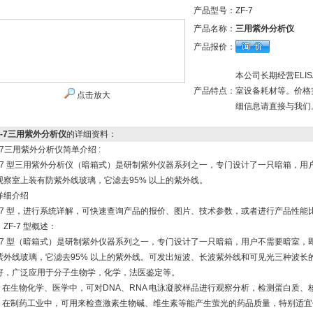
产品型号：
ZF-7
产品名称：
三用紫外分析仪
产品报价：
本公司长期经营EL
产品特点：
室设备耗材等。价格
点击放大
细信息请直接与我们
F-7三用紫外分析仪
的详细资料：
F-7三用紫外分析仪简单介绍 :
F-7 型三用紫外分析仪（暗箱式）是研制紫外仪器系列之一，专门设计了一只暗箱，
观察室上装有防紫外线玻璃，它滤去95% 以上的紫外线。
详细介绍
F-7 型，进行系统详解，可快速查询产品的报价、图片、技术参数，或者进行产品性能
ZF-7 型概述：
F-7 型（暗箱式）是研制紫外仪器系列之一，专门设计了一只暗箱，用户不需要暗室
紫外线玻璃，它滤去95% 以上的紫外线。可发出短波、长波紫外线和可见光三种波长的
好，广泛应用于分子生物学，化学，法医鉴定等。
 、在生物化学、医学中，可对DNA、RNA 电泳凝胶样品进行观察分析，检测蛋白质、
 、在制药工业中，可用来检查激素生物碱、维生素等能产生萤光的药品质量，特别适