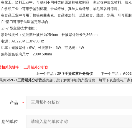
 、在化工、染料工业中、可鉴别不同种类的原油和橡胶制品，测定各种萤光材料、萤
 、在纺织工业中可用于鉴别棉花、合成纤维、真丝人造纤维、羊毛等各种原科。
 、在食品工业中可用于检验黄曲毒素、食品添加剂、以及粮食、蔬菜、水果、可可豆
 、在*部门可用于法医鉴定等场合。
、ZF-7 型主要技术性能：
 、紫外线波长：短波紫外波长为254nm、长波紫外波长为365nm
、电源：AC220V ±10%50Hz
 、功率：短波紫外：6W、长波紫外：6W、可见光：4W
、紫外滤色玻璃尺寸：200× 50mm
品相关关键字：
三用紫外分析仪
上一个产品：
ZF-7手提式紫外分析仪
下一个产品：
A002
果你对
ZF-7三用紫外分析仪
感兴趣，想了解更详细的产品信息，填写下表直接与厂家
产品：
您的单位：