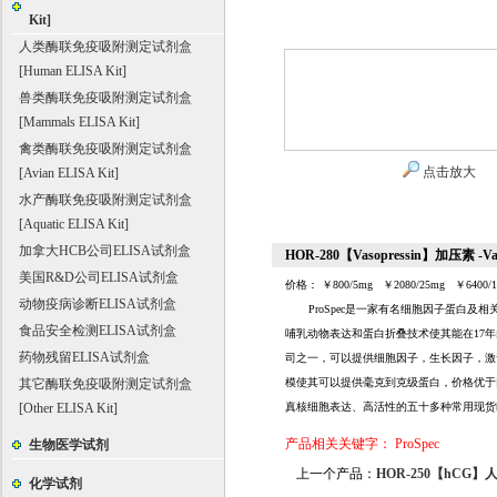
Kit]
人类酶联免疫吸附测定试剂盒
[Human ELISA Kit]
兽类酶联免疫吸附测定试剂盒
[Mammals ELISA Kit]
禽类酶联免疫吸附测定试剂盒
点击放大
[Avian ELISA Kit]
水产酶联免疫吸附测定试剂盒
[Aquatic ELISA Kit]
加拿大HCB公司ELISA试剂盒
HOR-280【Vasopressin】加压素 -Vas
美国R&D公司ELISA试剂盒
价格： ￥800/5mg ￥2080/25mg ￥6400/
动物疫病诊断ELISA试剂盒
ProSpec
是一家有名细胞因子蛋白及相关
食品安全检测ELISA试剂盒
哺乳动物表达和蛋白折叠
技术使其能在17年
药物残留ELISA试剂盒
司之一，可以提供细胞因子，生长因子，激素
其它酶联免疫吸附测定试剂盒
模使其可以提供毫克到克级蛋白，价格优于
[Other ELISA Kit]
真核细胞表达、高活性的五十多种常用现货
产品相关关键字：
ProSpec
生物医学试剂
上一个产品：
HOR-250【hCG】人绒
化学试剂