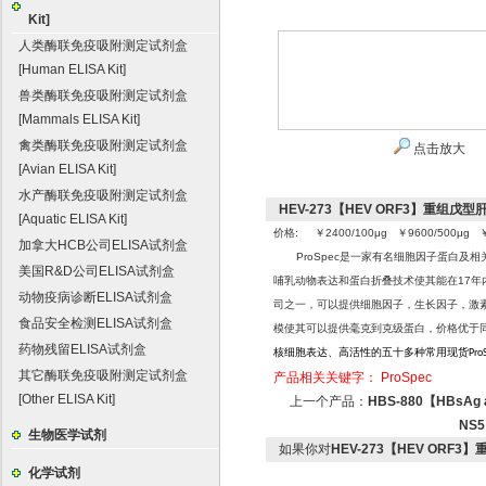
Kit]
人类酶联免疫吸附测定试剂盒
[Human ELISA Kit]
兽类酶联免疫吸附测定试剂盒
[Mammals ELISA Kit]
禽类酶联免疫吸附测定试剂盒
点击放大
[Avian ELISA Kit]
水产酶联免疫吸附测定试剂盒
HEV-273【HEV ORF3】重组戊型肝
[Aquatic ELISA Kit]
价格: ￥2400/100μg ￥9600/500μg ￥
加拿大HCB公司ELISA试剂盒
ProSpec
是一家有名细胞因子蛋白及相关
美国R&D公司ELISA试剂盒
哺乳动物表达和蛋白折叠
技术使其能在17年
动物疫病诊断ELISA试剂盒
司之一，可以提供细胞因子，生长因子，激素
食品安全检测ELISA试剂盒
模使其可以提供毫克到克级蛋白，价格优于
药物残留ELISA试剂盒
核细胞表达、高活性的五十多种常用现货
Pro
其它酶联免疫吸附测定试剂盒
产品相关关键字：
ProSpec
[Other ELISA Kit]
上一个产品：
HBS-880【HBsAg
NS5
生物医学试剂
如果你对
HEV-273【HEV ORF3
化学试剂