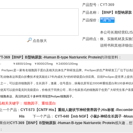
产品型号：
CYT-369
产品名称：
【BNP】B型钠尿肽 -Huma
产品报价：
本公司长期经营EL
产品特点：
株、实验耗材及实验
点击放大
说明书和其他详细信
T-369【BNP】B型钠尿肽 -Human B-type Natriuretic Protein
的详细资料：
: ￥4800/10mg ￥8000/25mg ￥24000/100mg
ProSpec
是一家有名细胞因子蛋白及相关抗体生产和研发品牌。ProSpec的生产和研发工厂位于以
哺乳动物表达和蛋白折叠
技术使其能在17年内成长为*的科研级蛋白供应商。目前ProSpec是世界上提供
司之一，可以提供细胞因子，生长因子，激素，信号蛋白，病毒抗原等近2000种重组蛋白和100多种抗
模使其可以提供毫克到克级蛋白，价格优于同类公司，而小包装形式的细胞因子也受广大研究生客户喜
核细胞表达、高活性的五十多种常用现货
细胞因子。
ProSpec
品相关关键字：
细胞因子、重组蛋白
上一个产品：
CYT-573【CNTF His】重组人睫状节神经营养因子,His标签 -Recombinant Hum
His
下一个产品：
CYT-440【mb NGF】小鼠β-神经生长因子 -Mouse be
果你对
CYT-369【BNP】B型钠尿肽 -Human B-type Natriuretic Protein
感兴趣，想
：