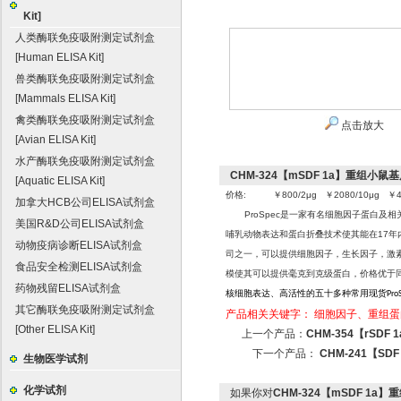
Kit]
人类酶联免疫吸附测定试剂盒
[Human ELISA Kit]
兽类酶联免疫吸附测定试剂盒
[Mammals ELISA Kit]
禽类酶联免疫吸附测定试剂盒
点击放大
[Avian ELISA Kit]
水产酶联免疫吸附测定试剂盒
CHM-324【mSDF 1a】重组小鼠基质细胞衍生
[Aquatic ELISA Kit]
价格: ￥800/2μg ￥2080/10μg ￥43
加拿大HCB公司ELISA试剂盒
ProSpec
是一家有名细胞因子蛋白及相关
美国R&D公司ELISA试剂盒
哺乳动物表达和蛋白折叠
技术使其能在17年
动物疫病诊断ELISA试剂盒
司之一，可以提供细胞因子，生长因子，激素
食品安全检测ELISA试剂盒
模使其可以提供毫克到克级蛋白，价格优于
药物残留ELISA试剂盒
核细胞表达、高活性的五十多种常用现货
Pro
其它酶联免疫吸附测定试剂盒
产品相关关键字：
细胞因子、重组蛋
[Other ELISA Kit]
上一个产品：
CHM-354【rSDF 1
下一个产品：
CHM-241【SDF 
生物医学试剂
化学试剂
如果你对
CHM-324【mSDF 1a】重组小