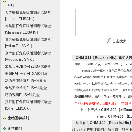
Kit]
人类酶联免疫吸附测定试剂盒
[Human ELISA Kit]
兽类酶联免疫吸附测定试剂盒
[Mammals ELISA Kit]
禽类酶联免疫吸附测定试剂盒
点击放大
[Avian ELISA Kit]
水产酶联免疫吸附测定试剂盒
CHM-344【Eotaxin, His】重组人嗜
[Aquatic ELISA Kit]
价格: ￥800/5μg ￥2080/20μg ￥320
加拿大HCB公司ELISA试剂盒
ProSpec
是一家有名细胞因子蛋白及相
美国R&D公司ELISA试剂盒
和哺乳动物表达和蛋白折叠
技术使其能在17
动物疫病诊断ELISA试剂盒
公司之一，可以提供细胞因子，生长因子，激
食品安全检测ELISA试剂盒
规模使其可以提供毫克到克级蛋白，价格优
药物残留ELISA试剂盒
真核细胞表达、高活性的五十多种常用现货
P
其它酶联免疫吸附测定试剂盒
产品相关关键字：
细胞因子、重组蛋
[Other ELISA Kit]
上一个产品：
CHM-308【mEot
产品：
CHM-256 【E
生物医学试剂
如果你对
CHM-344【Eotaxin, Hi
化学试剂
趣，想了解更详细的产品信息，填写