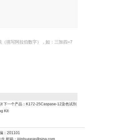
果（填写阿拉伯数字），如：三加四=7
it
下一个产品：
K172-25Caspase-12染色试剂
 Kit
：201101
：黄先生 邮箱：
jijinhuaxue@sina.com