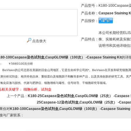
产品型号：
K180-100Caspa
产品名称：
Caspase Staining K
产品报价：
本公司长期经营EL
产品特点：
株、实验耗材及实验
点击放大
说明书和其他详细信
180-100Caspase染色试剂盒,CaspGLOW绿（100次） -Caspase Staining Kit
的详
: ￥5680/100次分析
BioVision的公司总部在美丽的旧金山湾地区，它是生命科学公司的*。BioVision在开发和研
检测分析试剂盒、相关特色抗体、重组蛋白及细胞因子和酶等多种产品，以及其他创新的研究工具。其产
、氧化应激与损伤、代谢与肥胖症、细胞增殖与毒性、信号转导、干细胞研究等领域。
品相关关键字：
细胞分析、试剂盒
上一个产品：
K180-25Caspase染色试剂盒,CaspGLOW绿（25次） -Caspase Sta
25Caspase-12染色试剂盒,CaspGLOW绿（25次） -Caspase-1
果你对
K180-100Caspase染色试剂盒,CaspGLOW绿（100次） -Caspase Staining 
接与厂家联系：