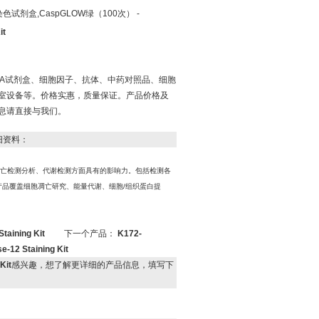
se染色试剂盒,CaspGLOW绿（100次） -
it
ISA试剂盒、细胞因子、抗体、中药对照品、细胞
室设备等。价格实惠，质量保证。产品价格及
息请直接与我们。
细资料：
究细胞凋亡检测分析、代谢检测方面具有的影响力。包括检测各
品覆盖细胞凋亡研究、能量代谢、细胞/组织蛋白提
ining Kit
下一个产品：
K172-
2 Staining Kit
Kit
感兴趣，想了解更详细的产品信息，填写下