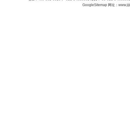
GoogleSitemap
网址：www.jij