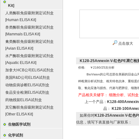
Kit]
人类酶联免疫吸附测定试剂盒
[Human ELISA Kit]
兽类酶联免疫吸附测定试剂盒
[Mammals ELISA Kit]
禽类酶联免疫吸附测定试剂盒
点击放大
[Avian ELISA Kit]
水产酶联免疫吸附测定试剂盒
K128-25Annexin V-红色PE凋亡检测试
[Aquatic ELISA Kit]
价格: ￥2160/25次分析
加拿大HCB公司ELISA试剂盒
BioVision的公司总部在美丽的旧
美国R&D公司ELISA试剂盒
种检测分析试剂盒、相关特色抗体、重组蛋
动物疫病诊断ELISA试剂盒
取、氧化应激与损伤、代谢与肥胖症、细胞
食品安全检测ELISA试剂盒
产品相关关键字：
细胞分析、试剂盒
药物残留ELISA试剂盒
上一个产品：
K128-400Annexi
其它酶联免疫吸附测定试剂盒
品：
K128-100Anne
[Other ELISA Kit]
如果你对
K128-25Annexin V-红色P
信息，填写下表直接与厂家联系：
生物医学试剂
化学试剂