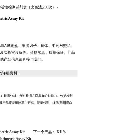
ase-9活性检测试剂盒（比色法,200次） -
etric Assay Kit
LISA试剂盒、细胞因子、抗体、中药对照品、
及实验室设备等。价格实惠，质量保证。产品
他详细信息请直接与我们。
的详细资料：
究细胞凋亡检测分析、代谢检测方面具有的影响力。包括检测
其产品覆盖细胞凋亡研究、能量代谢、细胞/组织蛋白
ic Assay Kit
下一个产品：
K119-
etric Assay Kit