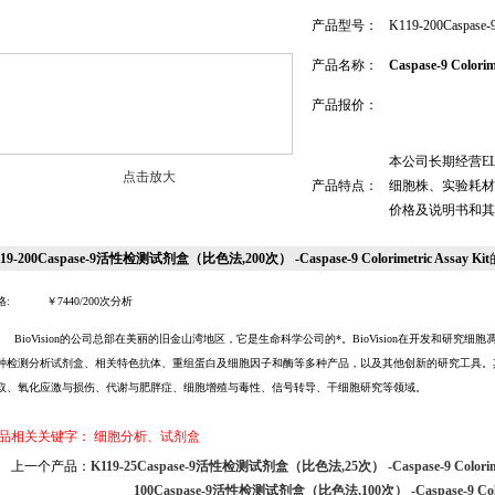
产品型号：
K119-200Casp
产品名称：
Caspase-9 Colorim
产品报价：
本公司长期经营E
点击放大
产品特点：
细胞株、实验耗材
价格及说明书和其
19-200Caspase-9活性检测试剂盒（比色法,200次） -Caspase-9 Colorimetric Assay Kit
格: ￥7440/200次分析
BioVision的公司总部在美丽的旧金山湾地区，它是生命科学公司的*。BioVision在开发和研
种检测分析试剂盒、相关特色抗体、重组蛋白及细胞因子和酶等多种产品，以及其他创新的研究工具。
取、氧化应激与损伤、代谢与肥胖症、细胞增殖与毒性、信号转导、干细胞研究等领域。
品相关关键字：
细胞分析、试剂盒
上一个产品：
K119-25Caspase-9活性检测试剂盒（比色法,25次） -Caspase-9 Colorimetr
100Caspase-9活性检测试剂盒（比色法,100次） -Caspase-9 Colorim