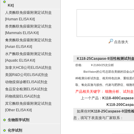
Kit]
人类酶联免疫吸附测定试剂盒
[Human ELISA Kit]
兽类酶联免疫吸附测定试剂盒
[Mammals ELISA Kit]
禽类酶联免疫吸附测定试剂盒
点击放大
[Avian ELISA Kit]
水产酶联免疫吸附测定试剂盒
K118-25Caspase-9活性检测试剂盒（荧光
[Aquatic ELISA Kit]
价格: ￥2160/25次分析
加拿大HCB公司ELISA试剂盒
BioVision的公司总部在美丽的旧
美国R&D公司ELISA试剂盒
种检测分析试剂盒、相关特色抗体、重组蛋
动物疫病诊断ELISA试剂盒
取、氧化应激与损伤、代谢与肥胖症、细胞
食品安全检测ELISA试剂盒
产品相关关键字：
细胞分析、试剂盒
药物残留ELISA试剂盒
上一个产品：
K118-400Caspas
其它酶联免疫吸附测定试剂盒
K118-200Casp
[Other ELISA Kit]
如果你对
K118-25Caspase-9活性检
息，填写下表直接与厂家联系：
生物医学试剂
化学试剂