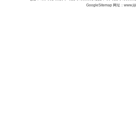
GoogleSitemap
网址：www.jij