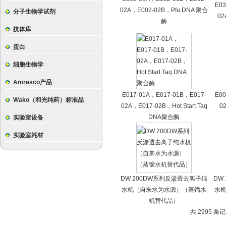
E03
02A，E002-02B，Pfu DNA 聚合
分子生物学试剂
02
酶
抗体库
蛋白
细胞生物学
Amresco产品
E017-01A，E017-01B，E017-
E00
Wako（和光纯药）标准品
02A，E017-02B，Hot Start Taq
0
DNA聚合酶
实验室设备
实验室耗材
DW 200DW系列反渗透去离子纯
DW
水机（自来水为水源）（蒸馏水
水
机替代品）
共 2995 条记