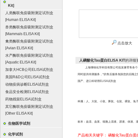
Kit]
人类酶联免疫吸附测定试剂盒
[Human ELISA Kit]
兽类酶联免疫吸附测定试剂盒
[Mammals ELISA Kit]
禽类酶联免疫吸附测定试剂盒
点击放大
[Avian ELISA Kit]
水产酶联免疫吸附测定试剂盒
人磷酸化Tau蛋白ELISA KIT
的详细
[Aquatic ELISA Kit]
上海继锦化学科技有限公司批发兼零售各个
加拿大HCB公司ELISA试剂盒
同时提供待测服务，*的售后服务免除您的后顾之
美国R&D公司ELISA试剂盒
国产、进口科研用ELISA试剂盒
动物疫病诊断ELISA试剂盒
食品安全检测ELISA试剂盒
药物残留ELISA试剂盒
种属：人、大鼠、小鼠、豚鼠、仓鼠、裸鼠、兔
其它酶联免疫吸附测定试剂盒
[Other ELISA Kit]
标本：血清、血浆、细胞上清液、尿液、体液、
生物医学试剂
化学试剂
产品相关关键字：
磷酸化Tau蛋白蛋