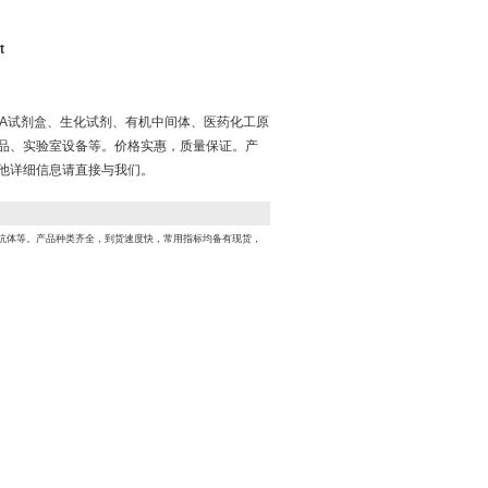
t
ISA试剂盒、生化试剂、有机中间体、医药化工原
品、实验室设备等。价格实惠，质量保证。产
他详细信息请直接与我们。
、抗体等。产品种类齐全，到货速度快，常用指标均备有现货，